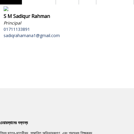
S M Sadiqur Rahman
Principal
01711133891
sadiqrahamana1@gmail.com
চেয়ারম্যানের
বক্তব্য
প্রিয় ছাত্র-ছাত্রীবৃন্দ, সম্মানিত অভিভাবকগণ, এবং শ্রদ্ধেয় শিক্ষকবৃন্দ,