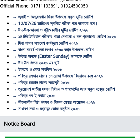
Official Phone:
01711133891, 01924500050
→
জুলাই গণঅভ্যুত্থান দিবস উপলক্ষে স্কুল ছুটির নোটিশ
→
12/07/26 তারিখের স্থগিত পরীক্ষা পরে জানানো হবে।
→
ঈদ-উল-আযহা ও গ্রীষ্মকালীন ছুটির নোটিশ ২০২৬
→
১ম টিউটোরিয়াল পরীক্ষার খাতা দেখানো ও ফল প্রকাশের নোটিশ ২০২৬
→
দিবা শাখার সমাবেশ কার্যক্রম নোটিশ ২০২৬
→
বাংলা নববর্ষ পহেলা বৈশাখ ১৪৩৩ বঙ্গাব্দ উপলক্ষে নোটিশ
→
ইস্টার সানডে (Easter Sunday) উপলক্ষে নোটিশ
→
ঈদ উল ফিতর ২০২৬ এর ছুটি
→
ইফতার ও দোয়া মাহফিল ২০২৬
→
পবিত্র রমজান মাসের ১ম রোজা উপলক্ষে বিদ্যালয় বন্ধ ২০২৬
→
পবিত্র রমজান মাসের সময়সূচী ২০২৬
→
ত্রয়োদশ জাতীয় সংসদ নির্বাচন ও গণভোটের জন্য স্কুল বন্ধের নোটিশ
→
পবিত্র শব-ই-বরাত ২০২৬
→
শীতকালীন পিঠা উৎসব ও বিজ্ঞান মেলার আয়োজন ২০২৬
→
সাধারণ সভা ও মধ্যাহ্ন ভোজ অনুষ্ঠান ২০২৬
Notice Board