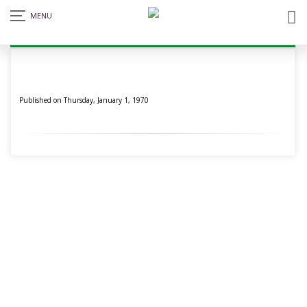
Notice Board
Published on Thursday, January 1, 1970
জুলাই গণঅভ্যুত্থান দিবস উপলক্ষে স্কুল ছুটির নোটিশ
Tuesday, August 4,
2026
12/07/26 তারিখের স্থগিত পরীক্ষা পরে জানানো হবে।
Tuesday, July 14,
2026
ঈদ-উল-আযহা ও গ্রীষ্মকালীন ছুটির নোটিশ ২০২৬
Wednesday, May 20, 2026