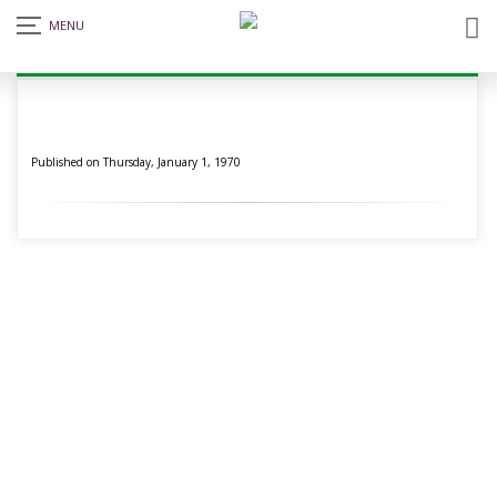
Notice Board
Published on Thursday, January 1, 1970
জুলাই গণঅভ্যুত্থান দিবস উপলক্ষে স্কুল ছুটির নোটিশ
Tuesday, August 4,
2026
12/07/26 তারিখের স্থগিত পরীক্ষা পরে জানানো হবে।
Tuesday, July 14,
2026
ঈদ-উল-আযহা ও গ্রীষ্মকালীন ছুটির নোটিশ ২০২৬
Wednesday, May 20, 2026